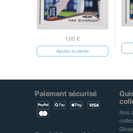
1,00
€
Ajouter au panier
Paiement sécurisé
Gui
col
Nos c
colle
Gloss