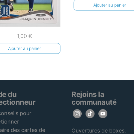
Ajouter au panier
1,00
€
Ajouter au panier
de du
Rejoins la
lectionneur
communauté
onseils pour
ctionner
aire des cartes de
Ouvertures de boxes,