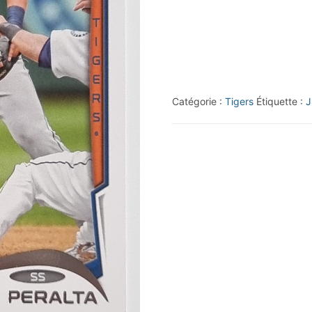
Topps
#2
Jhonny
Peralta
Catégorie :
Tigers
Étiquette :
J