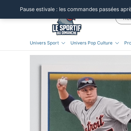
Aller
Pause estivale : les commandes passées après
au
contenu
LE SPORTIF
Cartes
Univers Sport
Univers Pop Culture
Pr
et
DU
produits
DIMANCHE®
dérivés
autour
du
sport et
de la
pop
culture