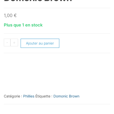
1,00
€
Plus que 1 en stock
quantité
-
+
Ajouter au panier
de
2014
Topps
#296
Domonic
Brown
Catégorie :
Phillies
Étiquette :
Domonic Brown