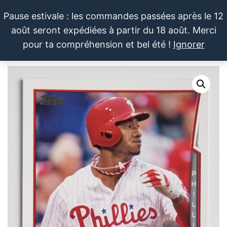
Aller
Pause estivale : les commandes passées après le 12
au
août seront expédiées à partir du 18 août. Merci
contenu
LE SPORTIF
Cartes
0
pour ta compréhension et bel été !
Ignorer
et
DU
Menu
produits
DIMANCHE®
dérivés
autour
du
sport et
de la
pop
culture