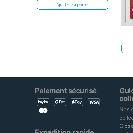
Ajouter au panier
Paiement sécurisé
Gui
col
Nos c
colle
Gloss
Expédition rapide