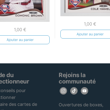
1,00
€
1,00
€
Ajouter au panier
Ajouter au panier
de du
Rejoins la
lectionneur
communauté
onseils pour
ctionner
aire des cartes de
Ouvertures de boxes,