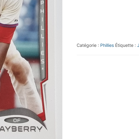
Topps
#74
John
Mayberry
Catégorie :
Phillies
Étiquette :