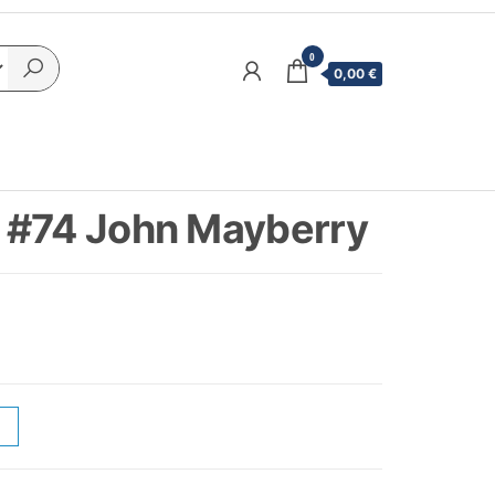
0
0,00 €
 #74 John Mayberry