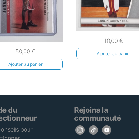
10,00
€
50,00
€
Ajouter au panier
Ajouter au panier
de du
Rejoins la
lectionneur
communauté
onseils pour
ctionner