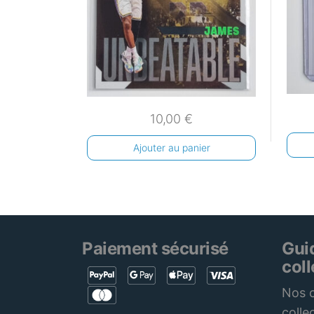
10,00
€
Ajouter au panier
Paiement sécurisé
Gui
col
Nos c
colle