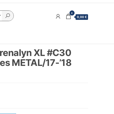
0
0,00 €
renalyn XL #C30
es METAL/17-’18