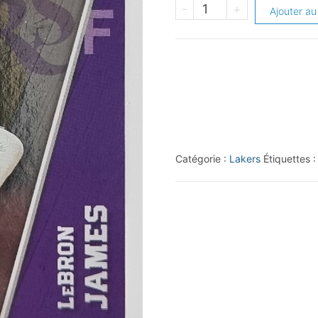
quantité
-
+
Ajouter au
de
2018-
19
Adrenalyn
XL
#C30
LeBron
Catégorie :
Lakers
Étiquettes 
James
METAL/17-
'18
All-
Star