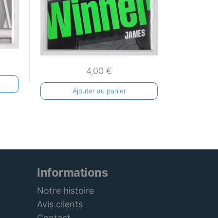
4,00
€
Ajouter au panier
Informations
Notre histoire
Avis clients
Contact