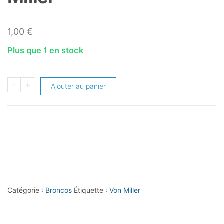
1,00
€
Plus que 1 en stock
quantité
-
+
Ajouter au panier
de
2019
Prestige
#21
Von
Miller
Catégorie :
Broncos
Étiquette :
Von Miller