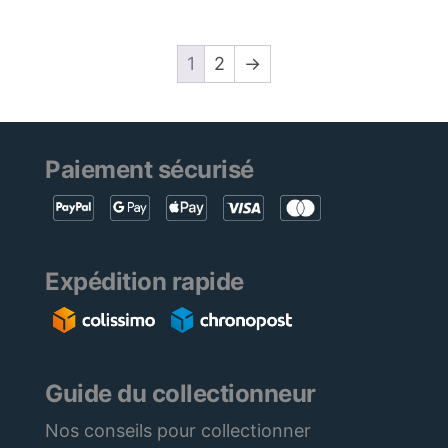
1
2
→
Paiement sécurisé
Expédition rapide
Guide du collectionneur
Nos conseils pour collectionner