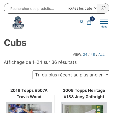
Aller
au
contenu
LE SPORTIF
Cartes
0
et
DU
Menu
produits
DIMANCHE®
dérivés
Cubs
autour
du
sport et
VIEW:
24
/
48
/
ALL
de la
Trié
Affichage de 1–24 sur 36 résultats
pop
du
culture
plus
récent
au
2016 Topps #507A
2009 Topps Heritage
Travis Wood
#188 Joey Gathright
plus
ancien