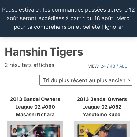
Aller
Pause estivale : les commandes passées après le 12
au
août seront expédiées à partir du 18 août. Merci
contenu
LE SPORTIF
Cartes
0
pour ta compréhension et bel été !
Ignorer
et
DU
Menu
produits
DIMANCHE®
dérivés
Hanshin Tigers
autour
du
sport et
Trié
2 résultats affichés
VIEW:
24
/
48
/
ALL
de la
du
pop
plus
culture
récent
au
2013 Bandai Owners
2013 Bandai Owners
League 02 #060
League 02 #052
plus
Masashi Nohara
Yasutomo Kubo
ancien