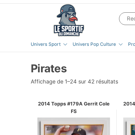
Aller
au
contenu
LE SPORTIF
Cartes
Univers Sport
Univers Pop Culture
Pr
et
DU
produits
DIMANCHE®
dérivés
Pirates
autour
du
sport et
Trié
Affichage de 1–24 sur 42 résultats
de la
du
pop
plus
culture
2014 Topps #179A Gerrit Cole
2014
récent
FS
au
plus
ancien