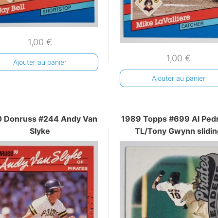
1,00
€
1,00
€
Ajouter au panier
Ajouter au panier
 Donruss #244 Andy Van
1989 Topps #699 Al Ped
Slyke
TL/Tony Gwynn slidin