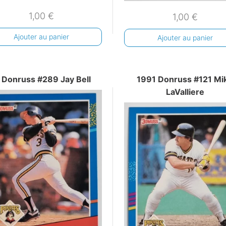
1,00
€
1,00
€
Ajouter au panier
Ajouter au panier
 Donruss #289 Jay Bell
1991 Donruss #121 Mi
LaValliere