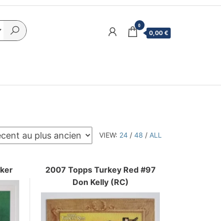
0
0,00 €
VIEW:
24
/
48
/
ALL
lker
2007 Topps Turkey Red #97
Don Kelly (RC)