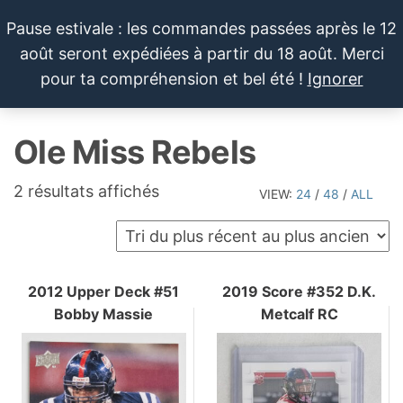
Aller
Pause estivale : les commandes passées après le 12
au
août seront expédiées à partir du 18 août. Merci
contenu
LE SPORTIF
Cartes
0
pour ta compréhension et bel été !
Ignorer
et
DU
Menu
produits
DIMANCHE®
dérivés
Ole Miss Rebels
autour
du
sport et
Trié
2 résultats affichés
VIEW:
24
/
48
/
ALL
de la
du
pop
plus
culture
récent
au
2012 Upper Deck #51
2019 Score #352 D.K.
Bobby Massie
Metcalf RC
plus
ancien