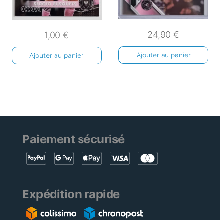
24,90
€
1,00
€
Ajouter au panier
Ajouter au panier
Paiement sécurisé
Expédition rapide