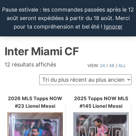
Aller
Pause estivale : les commandes passées après le 12
au
août seront expédiées à partir du 18 août. Merci
contenu
LE SPORTIF
Cartes
0
pour ta compréhension et bel été !
Ignorer
et
DU
Menu
produits
DIMANCHE®
dérivés
Inter Miami CF
autour
du
sport et
Trié
12 résultats affichés
VIEW:
24
/
48
/
ALL
de la
du
pop
plus
culture
récent
au
2026 MLS Topps NOW
2025 Topps NOW MLS
#23 Lionel Messi
#145 Lionel Messi
plus
ancien