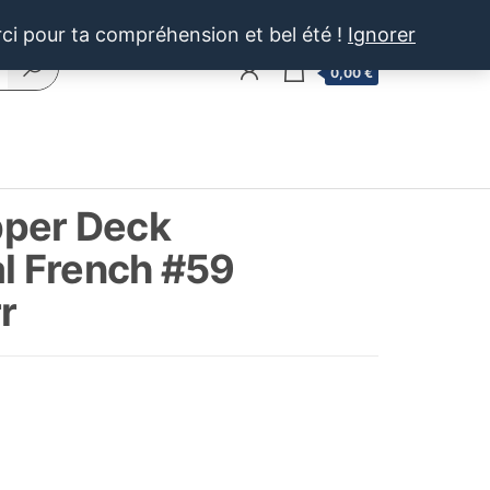
rci pour ta compréhension et bel été !
Ignorer
0
0,00 €
per Deck
al French #59
r