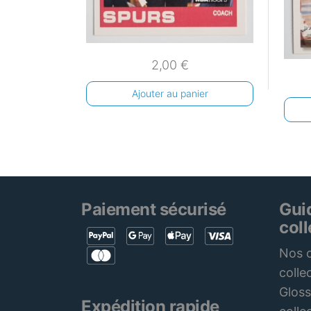
2,00
€
Ajouter au panier
Paiement sécurisé
Gui
col
Nos c
colle
Gloss
Expédition rapide