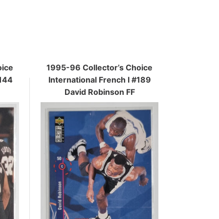
oice
1995-96 Collector’s Choice
#144
International French I #189
David Robinson FF