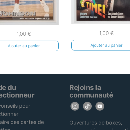
1,00
€
1,00
€
Ajouter au panier
Ajouter au panier
de du
Rejoins la
lectionneur
communauté
onseils pour
ctionner
aire des cartes de
Ouvertures de boxes,