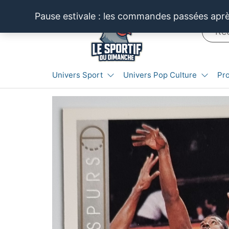
Aller
Pause estivale : les commandes passées après
au
contenu
LE SPORTIF
Cartes
Univers Sport
Univers Pop Culture
Pr
et
DU
produits
DIMANCHE®
dérivés
autour
du
sport et
de la
pop
culture