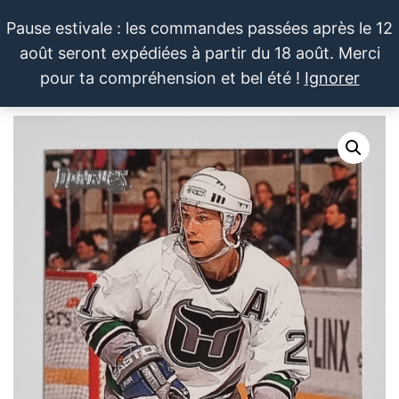
Aller
Pause estivale : les commandes passées après le 12
au
août seront expédiées à partir du 18 août. Merci
contenu
LE SPORTIF
Cartes
0
pour ta compréhension et bel été !
Ignorer
et
DU
Menu
produits
DIMANCHE®
dérivés
autour
du
sport et
de la
pop
culture