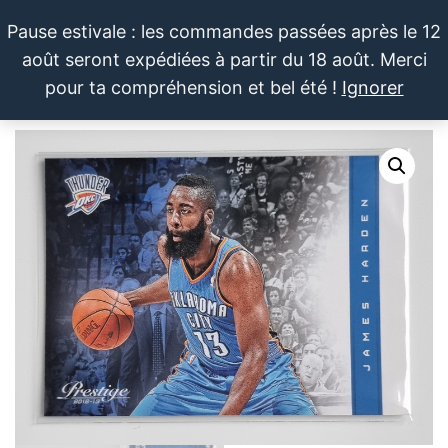
Aller
Pause estivale : les commandes passées après le 12
au
août seront expédiées à partir du 18 août. Merci
contenu
LE SPORTIF
Cartes
0
pour ta compréhension et bel été !
Ignorer
et
DU
Menu
produits
DIMANCHE®
dérivés
autour
du
sport et
de la
pop
culture