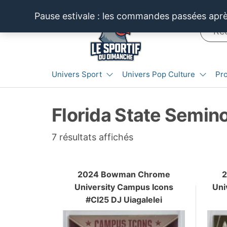
Aller
Pause estivale : les commandes passées après
au
contenu
LE SPORTIF
Cartes
Univers Sport
Univers Pop Culture
Pr
et
DU
produits
DIMANCHE®
dérivés
Florida State Semin
autour
du
sport et
Trié
7 résultats affichés
de la
du
pop
plus
culture
2024 Bowman Chrome
récent
University Campus Icons
Uni
au
#CI25 DJ Uiagalelei
plus
ancien