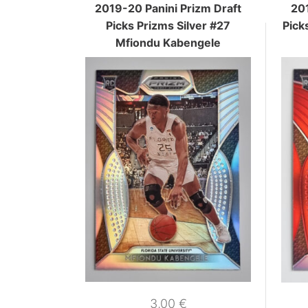
2019-20 Panini Prizm Draft
201
Picks Prizms Silver #27
Pick
Mfiondu Kabengele
3,00
€