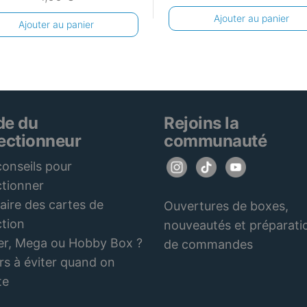
Ajouter au panier
Ajouter au panier
de du
Rejoins la
lectionneur
communauté
onseils pour
ctionner
aire des cartes de
Ouvertures de boxes,
ction
nouveautés et préparati
er, Mega ou Hobby Box ?
de commandes
rs à éviter quand on
te