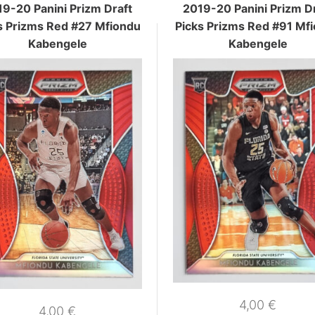
9-20 Panini Prizm Draft
2019-20 Panini Prizm D
s Prizms Red #27 Mfiondu
Picks Prizms Red #91 Mf
Kabengele
Kabengele
4,00
€
4,00
€