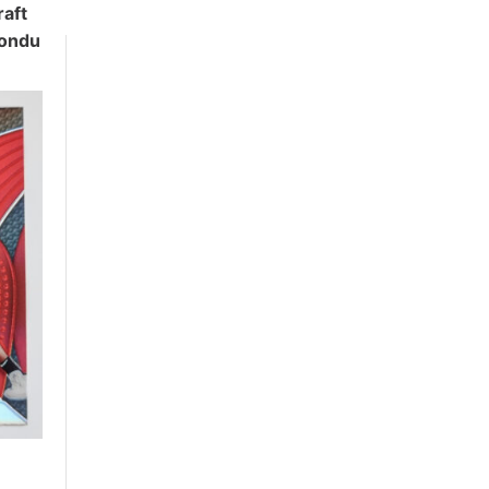
raft
iondu