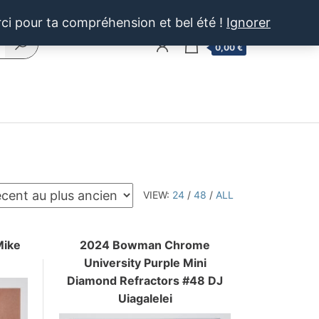
rci pour ta compréhension et bel été !
Ignorer
0
0,00 €
VIEW:
24
/
48
/
ALL
Mike
2024 Bowman Chrome
University Purple Mini
Diamond Refractors #48 DJ
Uiagalelei