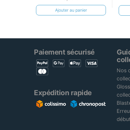
Ajouter au panier
Paiement sécurisé
Gui
col
Nos c
colle
Gloss
Expédition rapide
colle
Blast
Erreu
débu