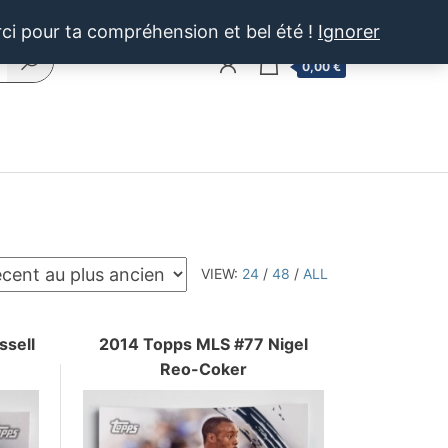
rci pour ta compréhension et bel été !
Ignorer
0
0,00 €
VIEW:
24
/
48
/
ALL
ssell
2014 Topps MLS #77 Nigel
Reo-Coker