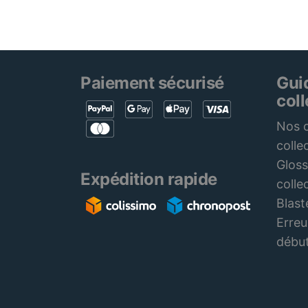
Paiement sécurisé
Gui
col
Nos c
colle
Gloss
Expédition rapide
colle
Blast
Erreu
débu