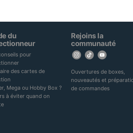
de du
Rejoins la
lectionneur
communauté
onseils pour
ctionner
aire des cartes de
Ouvertures de boxes,
ction
nouveautés et préparati
er, Mega ou Hobby Box ?
de commandes
rs à éviter quand on
te