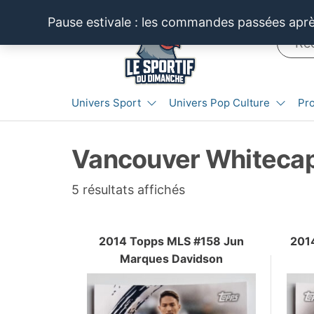
Aller
Pause estivale : les commandes passées après
au
contenu
LE SPORTIF
Cartes
Univers Sport
Univers Pop Culture
Pr
et
DU
produits
DIMANCHE®
dérivés
Vancouver Whiteca
autour
du
sport et
Trié
5 résultats affichés
de la
du
pop
plus
culture
2014 Topps MLS #158 Jun
201
récent
Marques Davidson
au
plus
ancien